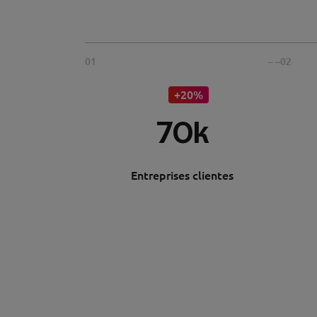
01
– –
02
+20%
70k
Entreprises clientes