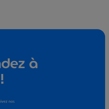
ndez à
!
uivez nos