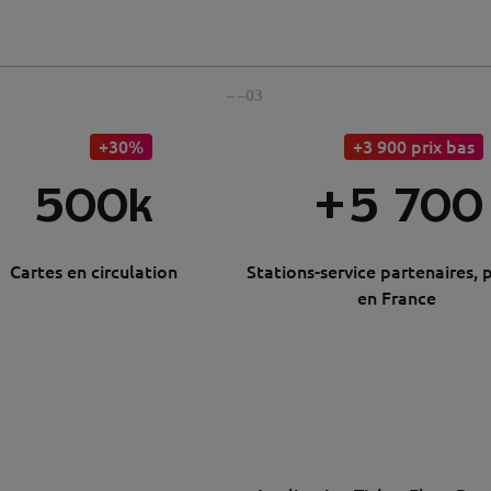
– –
03
+30%
+3 900 prix bas
500k
+5 700
Cartes en circulation
Stations-service partenaires, 
en France