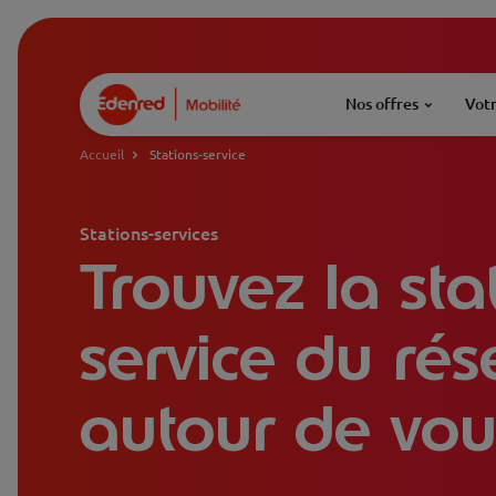
Nos offres
Votr
Accueil
Stations-service
Stations-services
Trouvez la sta
service du ré
autour de vou