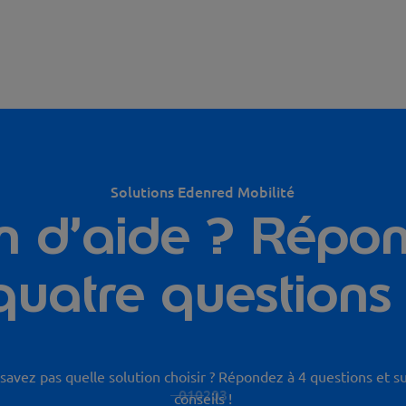
Solutions Edenred Mobilité
n d’aide ? Répo
quatre questions 
savez pas quelle solution choisir ? Répondez à 4 questions et s
01
02
03
conseils !