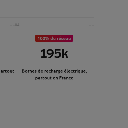
– –
04
– –
100% du réseau
195k
partout
Bornes de recharge électrique,
partout en France