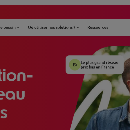
e besoin
Où utiliser nos solutions ?
Ressources
Le plus grand réseau
tion-
prix bas en France
seau
s