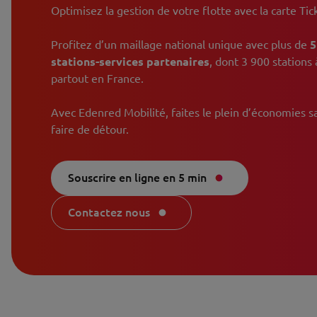
Optimisez la gestion de votre flotte avec la carte Tic
Profitez d’un maillage national unique avec plus de
5
stations-services partenaires
, dont 3 900 stations 
partout en France.
Avec Edenred Mobilité, faites le plein d’économies s
faire de détour.
Souscrire en ligne en 5 min
Contactez nous