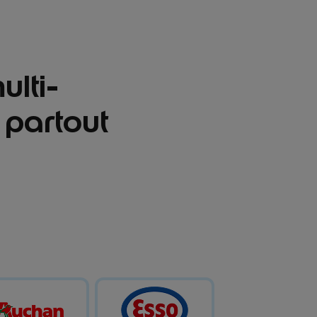
ulti-
 partout